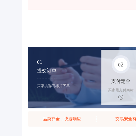
1
0
2
0
提交订单
支付定金
买家挑选商标并下单
买家需支付商标
标价的10%的购
买订金
品类齐全，快速响应
交易安全