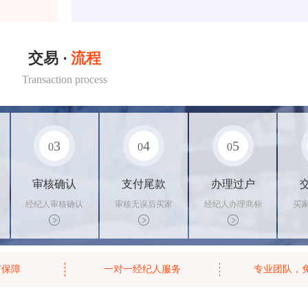
交易 ·
流程
Transaction process
3
4
5
0
0
0
审核确认
支付尾款
办理过户
经纪人审核确认
审核无误后买家
经纪人办理商标
买
商标状态
支付尾款，卖家
转让手续，交付
料
办理相关手续
相关证书
资
有保障
一对一经纪人服务
专业团队，