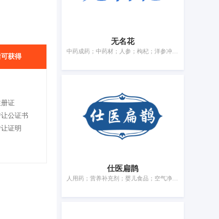
无名花
中药成药；中药材；人参；枸杞；洋参冲剂；药茶；药酒；蜂王精；医用营养饮料；营养补充剂
后可获得
注册证
转让公证书
转让证明
仕医扁鹊
人用药；营养补充剂；婴儿食品；空气净化制剂；兽医用药；杀虫剂；医用敷料；卫生护垫；牙用光洁剂；宠物尿布