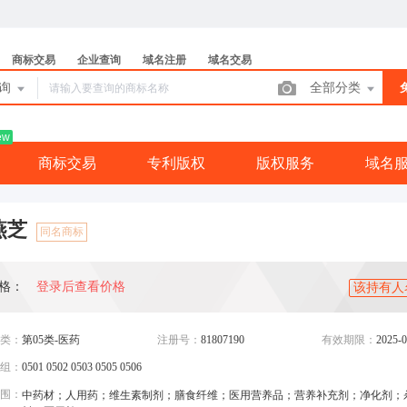
商标交易
企业查询
域名注册
域名交易
查询
全部分类
ew
商标交易
专利版权
版权服务
域名
燕芝
同名商标
格：
登录后查看价格
该持有人
类：
第05类-医药
注册号：
81807190
有效期限：
2025-0
组：
0501 0502 0503 0505 0506
围：
中药材；人用药；维生素制剂；膳食纤维；医用营养品；营养补充剂；净化剂；