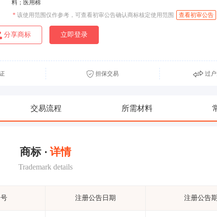
料；医用棉
*
该使用范围仅作参考，可查看初审公告确认商标核定使用范围
查看初审公告
分享商标
立即登录
证
担保交易
过户
交易流程
所需材料
商标 ·
详情
Trademark details
期号
注册公告日期
注册公告