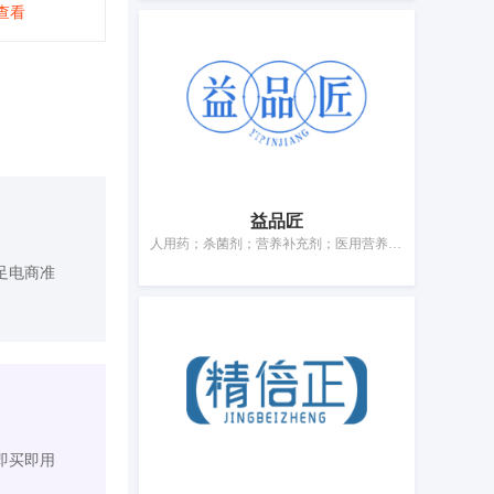
查看
益品匠
人用药；杀菌剂；营养补充剂；医用营养品；净化剂；兽医用药；灭微生物剂；医用眼罩；卫生护垫；消毒湿巾
足电商准
即买即用