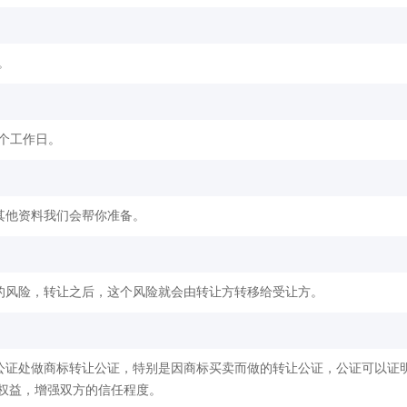
。
2个工作日。
其他资料我们会帮你准备。
的风险，转让之后，这个风险就会由转让方转移给受让方。
公证处做商标转让公证，特别是因商标买卖而做的转让公证，公证可以证
权益，增强双方的信任程度。