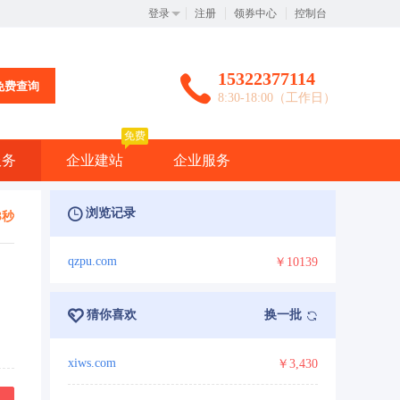
登录
注册
领券中心
控制台
15322377114
免费查询
8:30-18:00（工作日）
免费
服务
企业建站
企业服务
浏览记录
2秒
qzpu.com
￥10139
猜你喜欢
换一批
xiws.com
￥3,430