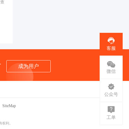
行查
客服
者
成为用户
微信
公众号
SiteMap
工单
所有权利。