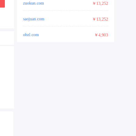
zuokun.com
￥13,252
saojuan.com
￥13,252
obzl.com
￥4,903