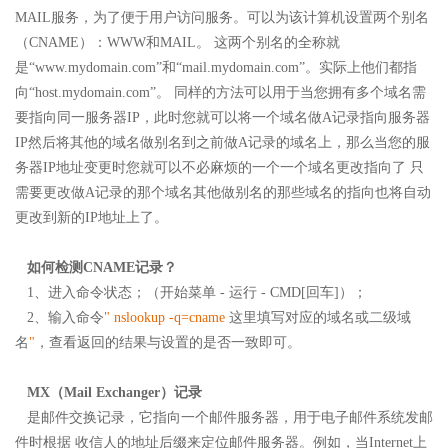
MAIL服务，为了便于用户访问服务。可以为该计算机设置两个别名
（CNAME）：WWW和MAIL。 这两个别名的全称就
是“www.mydomain.com”和“mail.mydomain.com”。实际上他们都指
向“host.mydomain.com”。 同样的方法可以用于当您拥有多个域名需
要指向同一服务器IP，此时您就可以将一个域名做A记录指向服务器
IP然后将其他的域名做别名到之前做A记录的域名上，那么当您的服
务器IP地址变更时您就可以不必麻烦的一个一个域名更改指向了 只
需要更改做A记录的那个域名其他做别名的那些域名的指向也将自动
更改到新的IP地址上了。
如何检测CNAME记录？
1、进入命令状态；（开始菜单 - 运行 - CMD[回车]）；
2、输入命令
" nslookup -q=cname
这里填写对应的域名或二级域
名
"
，查看返回的结果与设置的是否一致即可。
MX（Mail Exchanger）记录
是邮件交换记录，它指向一个邮件服务器，用于电子邮件系统发邮
件时根据 收信人的地址后缀来定位邮件服务器。例如，当Internet上