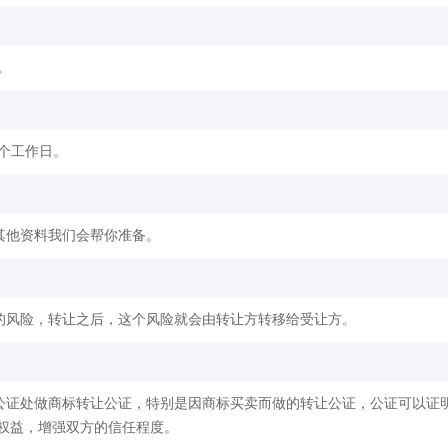
。
2个工作日。
其他资料我们会帮你准备。
的风险，转让之后，这个风险就会由转让方转移给受让方。
公证处做商标转让公证，特别是因商标买卖而做的转让公证，公证可以证
权益，增强双方的信任程度。