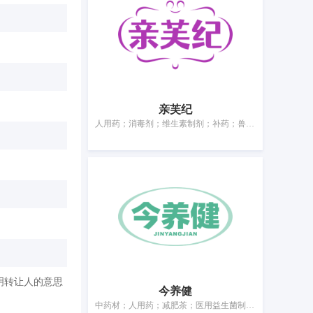
亲芙纪
人用药；消毒剂；维生素制剂；补药；兽医用药；医用敷料；卫生巾；婴儿尿裤；牙用光洁剂；宠物尿布
明转让人的意思
今养健
中药材；人用药；减肥茶；医用益生菌制剂；膳食纤维；补药；医用营养品；酵母膳食补充剂；净化剂；医用敷料