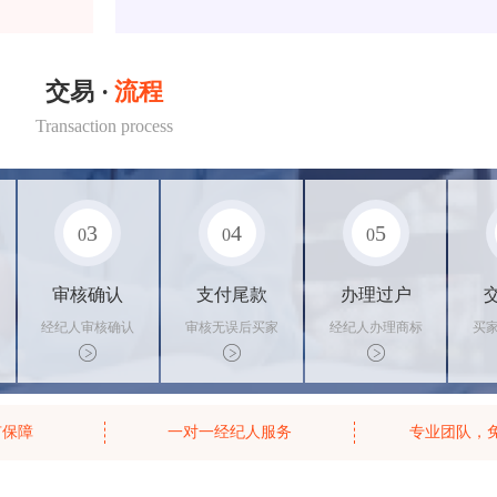
交易 ·
流程
Transaction process
3
4
5
0
0
0
审核确认
支付尾款
办理过户
经纪人审核确认
审核无误后买家
经纪人办理商标
买
商标状态
支付尾款，卖家
转让手续，交付
料
办理相关手续
相关证书
资
有保障
一对一经纪人服务
专业团队，