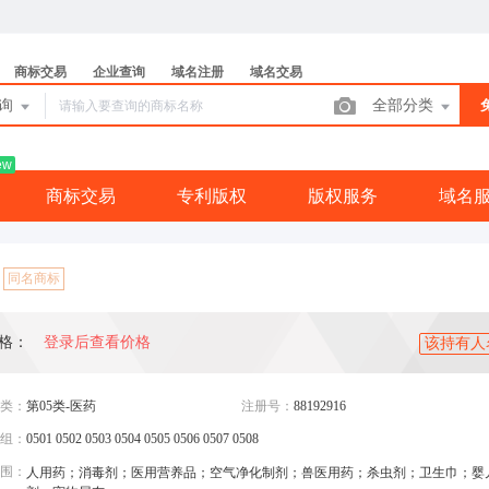
商标交易
企业查询
域名注册
域名交易
查询
全部分类
ew
商标交易
专利版权
版权服务
域名
同名商标
格：
登录后查看价格
该持有人
类：
第05类-医药
注册号：
88192916
组：
0501 0502 0503 0504 0505 0506 0507 0508
围：
人用药；消毒剂；医用营养品；空气净化制剂；兽医用药；杀虫剂；卫生巾；婴