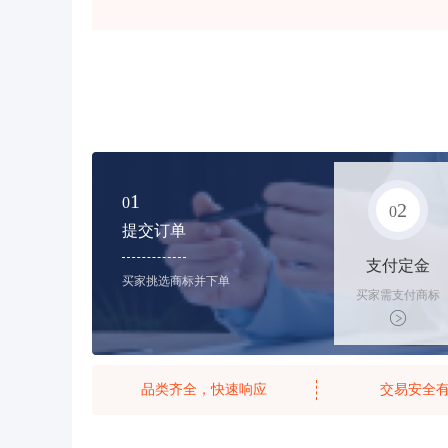
1
0
2
0
提交订单
支付定金
买家挑选商标并下单
买家需支付商标
标价的10%的购
买订金
品类齐全，快速响应
交易安全