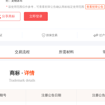
剂；宠物尿布
*
该使用范围仅作参考，可查看初审公告确认商标核定使用范围
查看初审公告
分享商标
立即登录
证
担保交易
过户
交易流程
所需材料
商标 ·
详情
Trademark details
期号
注册公告日期
注册公