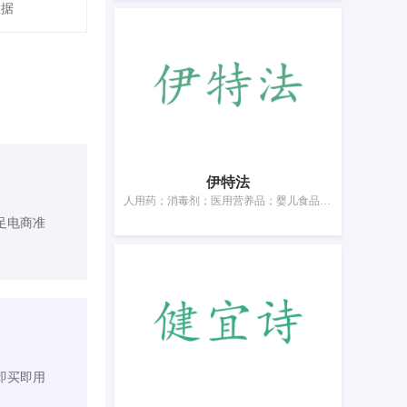
数据
伊特法
人用药；消毒剂；医用营养品；婴儿食品；净化剂；兽医用药；消灭有害动物制剂；卫生护垫；婴儿尿裤；牙用光洁剂
足电商准
即买即用