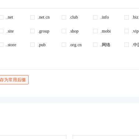
.net
.net.cn
.club
.info
.biz
.site
.group
.shop
.mobi
.vip
.store
.pub
.org.cn
.网络
.中
存为常用后缀