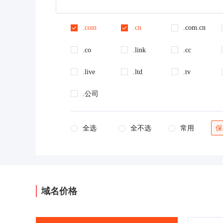
.com
.cn
.com.cn
.co
.link
.cc
.live
.ltd
.tv
.公司
全选
全不选
常用
保
域名价格