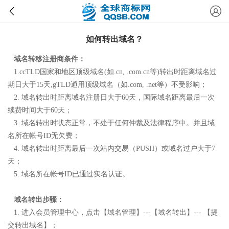
如何转出域名？
域名转移注册商条件：
1.
ccTLD国家和地区顶级域名(如.cn, .com.cn等)转出时距离域名过
期日大于15天,gTLD通用顶级域名（如.com, .net等）不受影响；
2.
域名转出时距离域名注册日大于
60
天，国际域名距离最后一次
续费时间大于60天；
3.
域名转出时状态正常，不处于任何仲裁及法律程序中。并且域
名所在帐号
ID
无欠费；
4.
域名转出时距离最后一次站内交易
（
PUSH
）
或域名过户大于
7
天；
5
.
域名所在帐号
ID
已通过实名认证。
域名转出步骤：
1
.
进入会员管理中心，点击【域名管理】---【域名转出】--- 【提
交转出域名】；