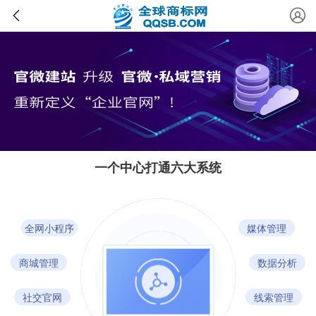
一个中心打通六大系统
全网小程序
媒体管理
商城管理
数据分析
社交官网
线索管理