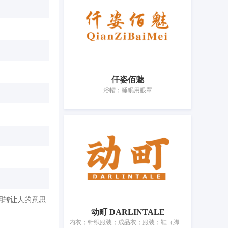
仟姿佰魅
浴帽；睡眠用眼罩
明转让人的意思
动町 DARLINTALE
内衣；针织服装；成品衣；服装；鞋（脚上的穿着物）；帽；袜；手套（服装）；围巾；皮带（服饰用）