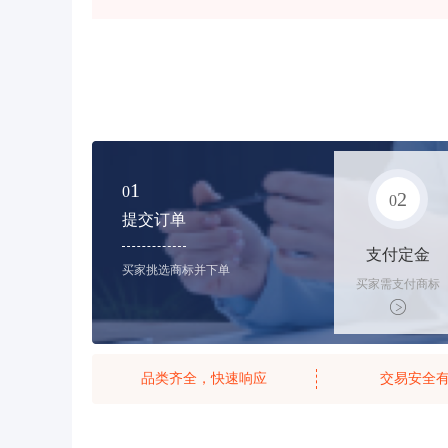
1
0
2
0
提交订单
支付定金
买家挑选商标并下单
买家需支付商标
标价的10%的购
买订金
品类齐全，快速响应
交易安全