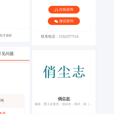
在线咨询
微信咨询
后才放款
联系电话：15322377114
常见问题
俏尘志
期号
服装；婴儿全套衣；游泳衣；雨衣；鞋（脚上的穿着物）；帽；袜；手套（服装）；围巾；服装带（衣服）
查看