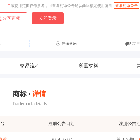
*
该使用范围仅作参考，可查看初审公告确认商标核定使用范围
查看初审公告
分享商标
立即登录
证
担保交易
过户
交易流程
所需材料
商标 ·
详情
Trademark details
期号
注册公告日期
注册公告
查看
2019-05-07
第1646期