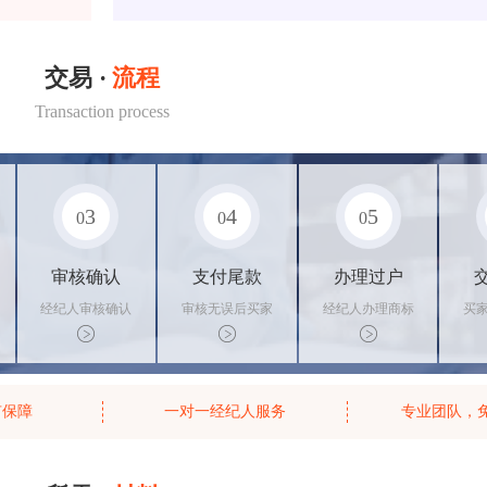
交易 ·
流程
Transaction process
3
4
5
0
0
0
审核确认
支付尾款
办理过户
经纪人审核确认
审核无误后买家
经纪人办理商标
买
商标状态
支付尾款，卖家
转让手续，交付
料
办理相关手续
相关证书
资
有保障
一对一经纪人服务
专业团队，