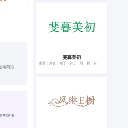
斐暮美初
童装；外套；裙子；裤子；鞋；帽；袜；手套（服装）；围巾；领带
足电商准
即买即用