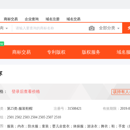
商标交易
企业查询
域名注册
域名交易
查询
全部分类
ew
商标交易
专利版权
版权服务
域名
弥
格：
登录后查看价格
该持有人
类：
第25类-服装鞋帽
注册号：
31508421
有效期限：
2019-0
组：
2501 2502 2503 2504 2505 2507 2510
围：
服装；内衣；防水服；童装；婴儿全套衣；体操服；游泳衣；舞衣；鞋；手套（