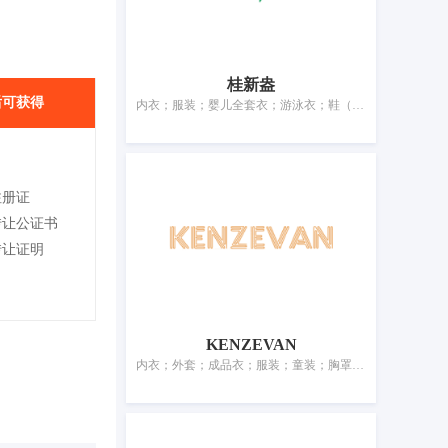
桂新盎
后可获得
内衣；服装；婴儿全套衣；游泳衣；鞋（脚上的穿着物）；帽；袜；手套（服装）；围巾；皮带（服饰用）
注册证
转让公证书
转让证明
KENZEVAN
内衣；外套；成品衣；服装；童装；胸罩；雨衣；运动鞋；雨鞋；鞋