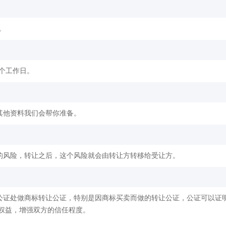
。
2个工作日。
其他资料我们会帮你准备。
的风险，转让之后，这个风险就会由转让方转移给受让方。
公证处做商标转让公证，特别是因商标买卖而做的转让公证，公证可以证
权益，增强双方的信任程度。