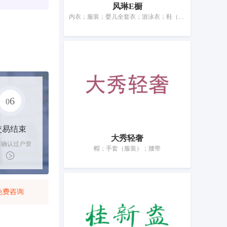
风琳E橱
内衣；服装；婴儿全套衣；游泳衣；鞋（脚上的穿着物）；帽；袜；手套（服装）；围巾；腰带
6
0
交易结束
大秀轻奢
家确认过户资
帽；手套（服装）；腰带
后，平台解冻
金支付卖家
免费咨询