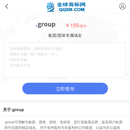
￥155
/首年
集团/团体专属域名
立即查询
关于.group
.group可理解为集团、团体、群组、类别等，是打造集团品牌，提高用户粘度
和可信度的精品域名。 对于各种盈利与非盈利的公司集团、公益与非公益组