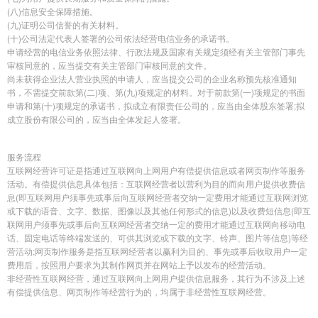
(八)信息安全保障措施。
(九)证明公司信誉的有关材料。
(十)公司法定代表人签署的公司依法经营电信业务的承诺书。
申请经营的电信业务依照法律、行政法规及国家有关规定须经有关主管部门事先
审核同意的，应当提交有关主管部门审核同意的文件。
尚未获得企业法人营业执照的申请人，应当提交公司的企业名称预先核准通知
书，不需提交前款第(二)项、第(九)项规定的材料。对于前款第(一)项规定的书面
申请和第(十)项规定的承诺书，拟成立有限责任公司的，应当由全体股东签署;拟
成立股份有限公司的，应当由全体发起人签署。
服务流程
互联网经营许可证是指通过互联网向上网用户有偿提供信息或者网页制作等服务
活动。有偿提供信息具体包括：互联网经营者以营利为目的而向用户提供收费信
息(即互联网用户须事先或事后向互联网经营者交纳一定费用才能通过互联网浏览
或下载的语音、文字、数据、图像以及其他任何形式的信息)以及收费短信息(即互
联网用户须事先或事后向互联网经营者交纳一定的费用才能通过互联网向移动电
话、固定电话等终端发送的、可供其浏览或下载的文字、铃声、图片等信息)等经
营活动;网页制作服务是指互联网经营者以赢利为目的、事先或事后收取用户一定
费用后，按照用户要求为其制作网页并在网站上予以发布的经营活动。
非经营性互联网经营，通过互联网向上网用户提供信息服务，其行为不涉及上述
有偿提供信息、网页制作等经营行为的，均属于非经营性互联网经营。