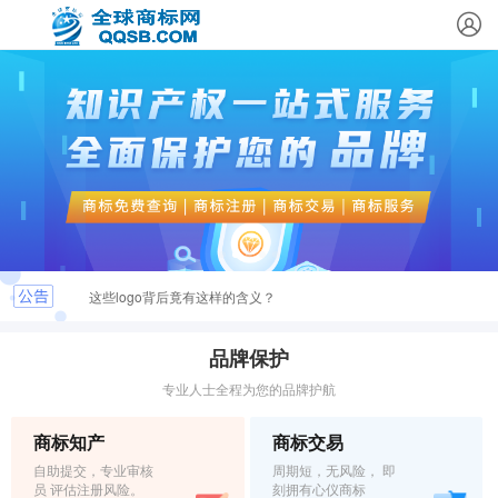
这些logo背后竟有这样的含义？
最新商标文件送达公告
品牌保护
专业人士全程为您的品牌护航
恭喜您取得商标注册证书，请及时领取
商标知产
商标交易
关于.INFO & .MOBI实名认证的重要通知
自助提交，专业审核
周期短，无风险， 即
员 评估注册风险。
刻拥有心仪商标
弘扬社会正能量，杜绝域名不良应用倡议