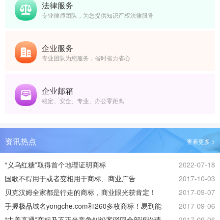
法律服务
专业律师团队，为您提供知识产权法律服务
企业服务
专业团队为您服务，省时省力省心
企业邮箱
稳定、安全、专业、办公零距离
资讯热点
查看更多 >
“义乌红糖”取得首个地理证明商标
2022-07-18
国歌不得用于或者变相用于商标、商业广告
2017-10-03
贝克汉姆全家都是行走的商标，商业眼光获肯定！
2017-09-07
手握极品域名yongche.com和260多枚商标！易到能
2017-09-06
否起死回生？
“中美高通”商标及不正当竞争纠纷案驳回全部诉讼请
2017-09-06