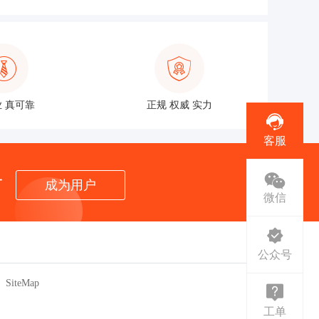
 真可靠
正规 权威 实力
客服
者
成为用户
微信
公众号
SiteMap
工单