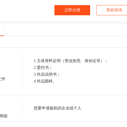
立即办理
售前咨询
1.主体资料证明（营业执照、身份证等）；
2.委托书；
3.作品说明书；
文件
4.作品图样。
想要申请版权的企业或个人
周期