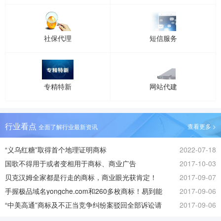
社保代理
短信服务
专精特新
网站代建
行业看点
查看更多 >
全面了解行业最新资讯
“义乌红糖”取得首个地理证明商标
2022-07-18
国歌不得用于或者变相用于商标、商业广告
2017-10-03
贝克汉姆全家都是行走的商标，商业眼光获肯定！
2017-09-07
手握极品域名yongche.com和260多枚商标！易到能
2017-09-06
否起死回生？
“中美高通”商标及不正当竞争纠纷案驳回全部诉讼请
2017-09-06
求