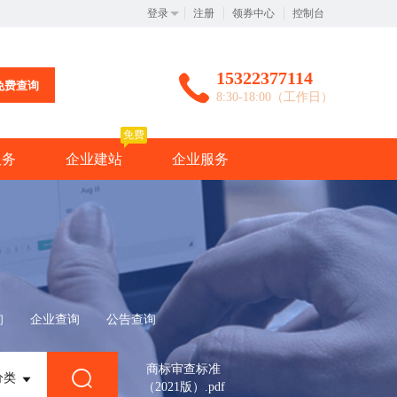
登录
注册
领券中心
控制台
15322377114
免费查询
8:30-18:00（工作日）
免费
服务
企业建站
企业服务
询
企业查询
公告查询
商标审查标准
分类
（2021版）.pdf