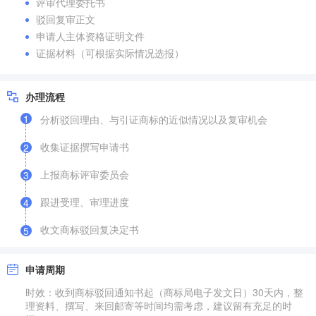
评审代理委托书
驳回复审正文
申请人主体资格证明文件
证据材料（可根据实际情况选报）
办理流程
1
分析驳回理由、与引证商标的近似情况以及复审机会
收集证据撰写申请书
2
上报商标评审委员会
3
跟进受理、审理进度
4
收文商标驳回复决定书
5
申请周期
时效：收到商标驳回通知书起（商标局电子发文日）30天内，整
理资料、撰写、来回邮寄等时间均需考虑，建议留有充足的时