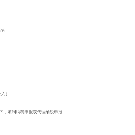
事宜
录入）
况下，填制纳税申报表代理纳税申报