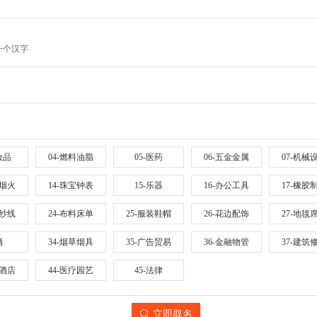
一个汉字
妆品
04-燃料油脂
05-医药
06-五金金属
07-机械
火烟火
14-珠宝钟表
15-乐器
16-办公工具
17-橡胶
织纱线
24-布料床单
25-服装鞋帽
26-花边配饰
27-地毯
酒
34-烟草烟具
35-广告贸易
36-金融物管
37-建筑
饮酒店
44-医疗园艺
45-法律
立即取名