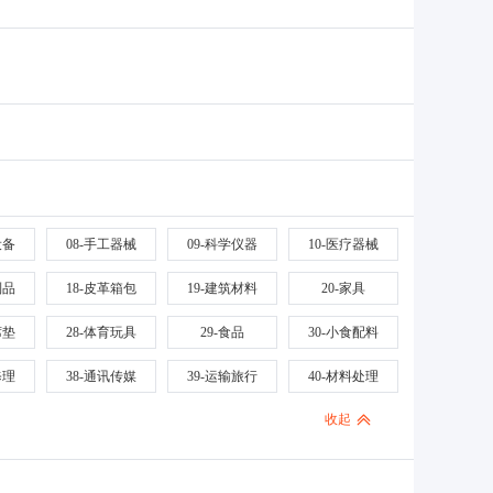
设备
08-手工器械
09-科学仪器
10-医疗器械
制品
18-皮革箱包
19-建筑材料
20-家具
席垫
28-体育玩具
29-食品
30-小食配料
修理
38-通讯传媒
39-运输旅行
40-材料处理
收起