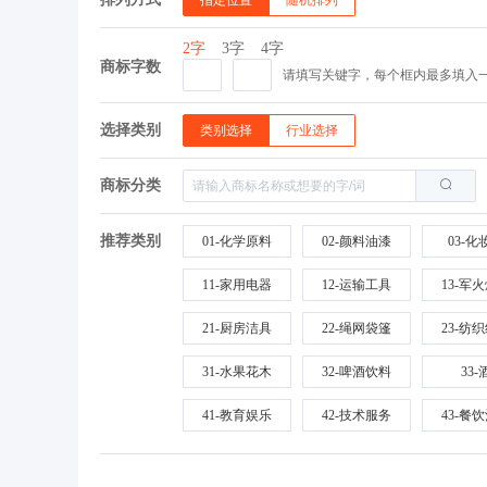
指定位置
随机排列
2字
3字
4字
商标字数
请填写关键字，每个框内最多填入
选择类别
类别选择
行业选择
商标分类
推荐类别
01-化学原料
02-颜料油漆
03-化
11-家用电器
12-运输工具
13-军
21-厨房洁具
22-绳网袋篷
23-纺
31-水果花木
32-啤酒饮料
33-
41-教育娱乐
42-技术服务
43-餐