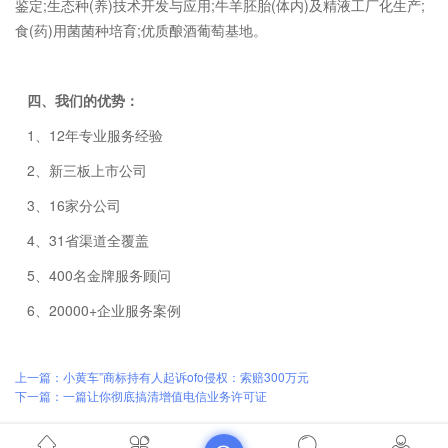
鉴定;生态种(养)技术开发与应用;牛羊胚胎(体内)及精液工厂化生产;
食(药)用菌菌种培育;优质酿酒葡萄基地。
四、我们的优势：
1、12年专业服务经验
2、新三板上市公司
3、16家分公司
4、31省渠道全覆盖
5、400名金牌服务顾问
6、20000+企业服务案例
上一篇：小黄车”商标持有人起诉ofo侵权：索赔300万元
下一篇：一篇让你彻底搞清增值电信业务许可证