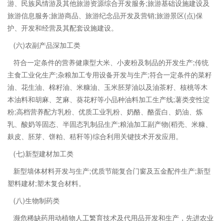
游、民族风情游及其他旅游资源综合开发服务;旅游基础设施建设及
旅游信息服务;旅游商品、旅游纪念品开发及营销;旅游景区(点)保
护、开发和经营及其配套设施建设。
(六)农副产品深加工类
符合一定条件的营养健康型大米、小麦粉及制品的开发生产;传统
主食工业化生产;杂粮加工专用设备开发与生产;符合一定条件的菜籽
油、花生油、棉籽油、米糠油、玉米胚芽油以及油茶籽、核桃等木
本油料和胡麻、芝麻、葵花籽等小品种油料加工生产线;薯类变性淀
粉;高档营养配方乳粉、优质工业乳粉、奶酪、酪蛋白、奶油、炼
乳、酸奶等固态、半固态乳制品生产;粮油加工副产物(稻壳、米糠、
麸皮、胚芽、饼粕、秸秆等)综合利用关键技术开发应用。
(七)新型建材加工类
新型墙体材料开发与生产;优质节能复合门窗及五金配件生产;新型
塑料建材;塑木复合材料。
(八)生物制药类
濒危稀缺药用动植物人工繁育技术及代用品开发和生产，先进农业