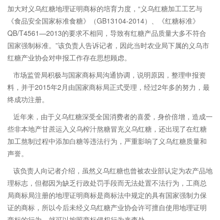
加大对义乌红糖地理证明商标的培育力度，“义乌红糖加工工艺与
《食品安全国家标准食糖》（GB13104-2014）、《红糖标准》
QB/T4561—2013的要求不相同，导致有红糖产品质量大多不符合
国家强制标准。”该负责人告诉记者，因此当时农业局下属的义乌市
红糖产业协会对申报工作存在思想顾虑。
市场监管局积极与国家商标局沟通协调，说明原因，整理申报资
料，并于2015年2月由国家商标局正式受理，经过2年多的努力，最
终成功注册。
近年来，由于义乌红糖深受全国消费者的喜爱，身价倍增，造成一
些非本地产甘蔗运入义乌榨汁熬糖冒充义乌红糖，还出现了在红糖
加工熬制过程中添加白糖等违法行为，严重影响了义乌红糖质量和
声誉。
该负责人向记者介绍，虽然义乌红糖也曾被农业部认定为农产品地
理标志，但都因为缺乏行政处罚手段而无法处置不法行为，工商总
局商标局注册的地理证明商标是商标法中规定的具有国家强制力保
证的商标，所以今后未经义乌红糖产业协会许可擅自使用地理证明
商标的行为，就可以按照商标侵权行为来查处。