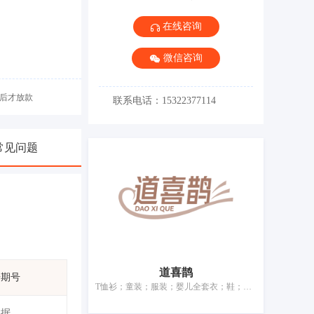
在线咨询
微信咨询
后才放款
联系电话：15322377114
常见问题
道喜鹊
告期号
T恤衫；童装；服装；婴儿全套衣；鞋；帽；袜；手套（服装）；围巾；腰带
数据