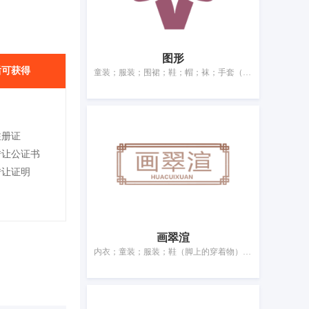
图形
后可获得
童装；服装；围裙；鞋；帽；袜；手套（服装）；围巾；腰带；婚纱
注册证
转让公证书
转让证明
画翠渲
内衣；童装；服装；鞋（脚上的穿着物）；帽；袜；手套（服装）；围巾；皮带（服饰用）；婚纱