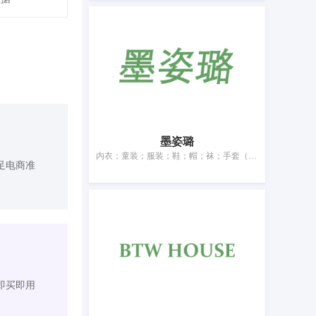
墨姿璐
内衣；童装；服装；鞋；帽；袜；手套（服装）；围巾；腰带；婚纱
足电商准
即买即用