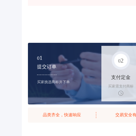
1
0
2
0
提交订单
支付定金
买家挑选商标并下单
买家需支付商标
标价的10%的购
买订金
品类齐全，快速响应
交易安全