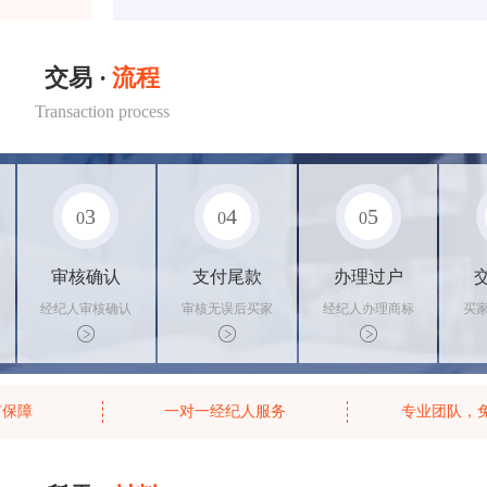
交易 ·
流程
Transaction process
3
4
5
0
0
0
审核确认
支付尾款
办理过户
经纪人审核确认
审核无误后买家
经纪人办理商标
买
商标状态
支付尾款，卖家
转让手续，交付
料
办理相关手续
相关证书
资
有保障
一对一经纪人服务
专业团队，