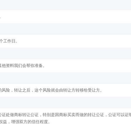
。
2个工作日。
其他资料我们会帮你准备。
的风险，转让之后，这个风险就会由转让方转移给受让方。
公证处做商标转让公证，特别是因商标买卖而做的转让公证，公证可以证
权益，增强双方的信任程度。