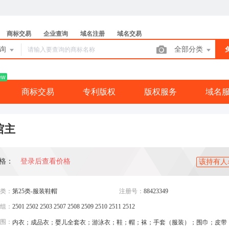
商标交易
企业查询
域名注册
域名交易
查询
全部分类
ew
商标交易
专利版权
版权服务
域名
馆主
格：
登录后查看价格
该持有人
类：
第25类-服装鞋帽
注册号：
88423349
组：
2501 2502 2503 2507 2508 2509 2510 2511 2512
围：
内衣；成品衣；婴儿全套衣；游泳衣；鞋；帽；袜；手套（服装）；围巾；皮带