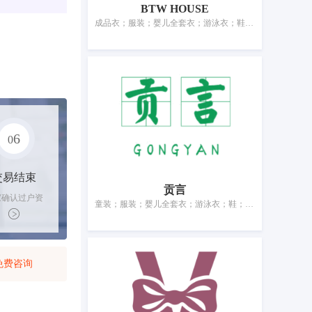
BTW HOUSE
成品衣；服装；婴儿全套衣；游泳衣；鞋；帽；袜；手套（服装）；围巾；腰带
6
0
交易结束
贡言
家确认过户资
童装；服装；婴儿全套衣；游泳衣；鞋；帽；袜；围巾；皮带（服饰用）；婚纱
后，平台解冻
金支付卖家
免费咨询