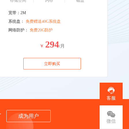
存储空间
内存
磁盘
宽带：2M
系统盘：
免费赠送40G系统盘
网络防护：
免费20G防护
294
￥
/月
立即购买
客服
者
成为用户
微信