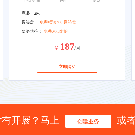
存储空间
内存
磁盘
宽带：2M
系统盘：
免费赠送40G系统盘
网络防护：
免费20G防护
187
￥
/月
立即购买
没有开展？马上
或
创建业务