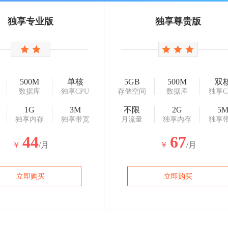
独享专业版
独享尊贵版
500M
单核
5GB
500M
双
数据库
独享CPU
存储空间
数据库
独享C
1G
3M
不限
2G
5
独享内存
独享带宽
月流量
独享内存
独享
44
67
￥
/月
￥
/月
立即购买
立即购买